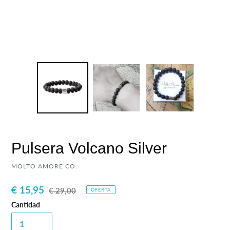
Pulsera Volcano Silver
PROVEEDOR
MOLTO AMORE CO.
Precio
€ 15,95
Precio
€ 29,00
OFERTA
de
habitual
Cantidad
venta