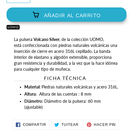
AÑADIR AL CARRITO
UOMO
Agregando
La pulsera
Volcano Silver
, de la colección UOMO,
el
está confeccionada con piedras naturales volcánicas una
producto
inserción de cierre en a
cero 316L cepillado. La banda
a
interior de elastano y algodón extensible, proporciona
tu
gran resistencia y durabilidad, a la vez que la hace idónea
carrito
para cualquier tipo de muñeca.
de
FICHA TÉCNICA
compra
Material:
Piedras naturales volcánicas y acero 316L.
Altura:
Altura de las cuentas : 8 mm
Diámetro:
Diámetro de la pulsera: 60 mm
(ajustable)
COMPARTIR
TUITEAR
PINEAR
COMPARTIR
TUITEAR
HACER PIN
EN
EN
EN
FACEBOOK
TWITTER
PINTER