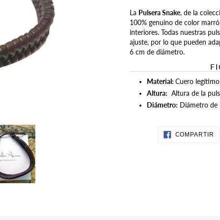
Agregando
La
Pulsera Snake
, de la cole
el
100% genuino de color marrón
producto
interiores. Todas nuestras pu
a
ajuste, por lo que pueden ad
tu
6 cm de diámetro.
carrito
F
de
Material:
Cuero legítimo
compra
Altura:
Altura de la pul
Diámetro:
Diámetro de l
C
COMPARTIR
E
F