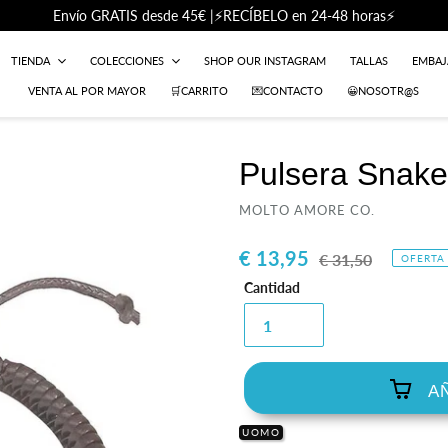
Envío GRATIS desde 45€ |⚡RECÍBELO en 24-48 horas⚡
TIENDA
COLECCIONES
SHOP OUR INSTAGRAM
TALLAS
EMBA
VENTA AL POR MAYOR
🛒CARRITO
💌CONTACTO
😀NOSOTR@S
Pulsera Snake
PROVEEDOR
MOLTO AMORE CO.
Precio
€ 13,95
Precio
€ 31,50
OFERTA
de
habitual
Cantidad
venta
A
UOMO