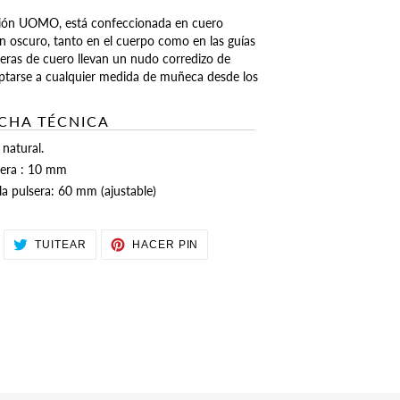
cción UOMO, está confeccionada en cuero
 oscuro, tanto en el cuerpo como en las guías
lseras de cuero llevan un nudo corredizo de
aptarse a cualquier medida de muñeca desde los
ICHA TÉCNICA
 natural.
sera : 10 mm
a pulsera: 60 mm (ajustable)
OMPARTIR
TUITEAR
PINEAR
TUITEAR
HACER PIN
N
EN
EN
ACEBOOK
TWITTER
PINTEREST