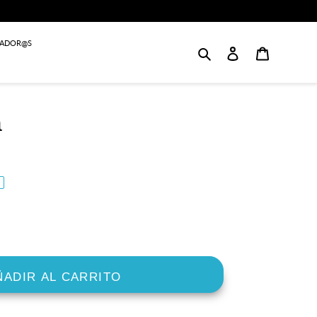
JADOR@S
Buscar
Login
Carrito
a
ÑADIR AL CARRITO