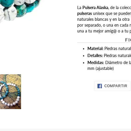
Agregando
La
Pulsera Alaska
, de la cole
el
pulseras
unisex que se pueden
producto
naturales blancas y en la otra
a
por separado, o una en cada 
tu
una a tu mejor amig@ o a tu 
carrito
F
de
Material:
Piedras natura
compra
Detalles:
Piedras natural
Medidas:
Diámetro de la
mm (ajustable)
C
COMPARTIR
E
F