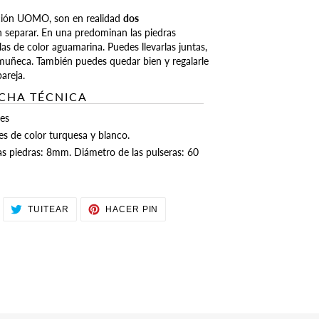
cción UOMO, son en realidad
dos
 separar. En una predominan las piedras
 las de color aguamarina. Puedes llevarlas juntas,
muñeca. También puedes quedar bien y regalarle
pareja.
ICHA TÉCNICA
les
es de color turquesa y blanco.
s piedras: 8mm. Diámetro de las pulseras: 60
OMPARTIR
TUITEAR
PINEAR
TUITEAR
HACER PIN
N
EN
EN
ACEBOOK
TWITTER
PINTEREST