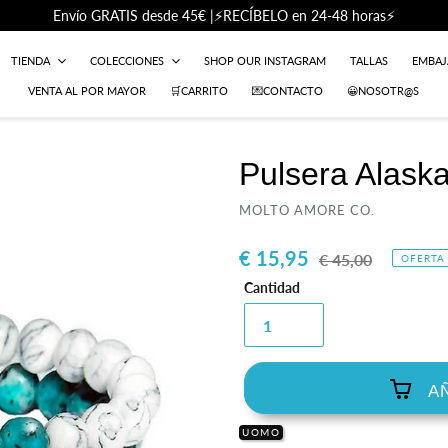
Envío GRATIS desde 45€ |⚡RECÍBELO en 24-48 horas⚡
TIENDA
COLECCIONES
SHOP OUR INSTAGRAM
TALLAS
EMBA
VENTA AL POR MAYOR
🛒CARRITO
💌CONTACTO
😀NOSOTR@S
Pulsera Alask
PROVEEDOR
MOLTO AMORE CO.
Precio
€ 15,95
Precio
€ 45,00
OFERTA
de
habitual
Cantidad
venta
A
UOMO