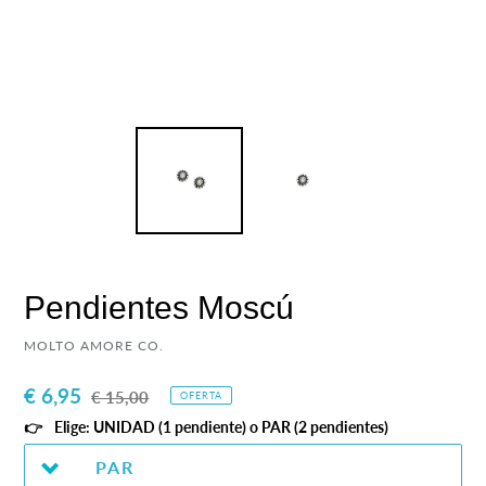
Pendientes Moscú
PROVEEDOR
MOLTO AMORE CO.
Precio
€ 6,95
Precio
€ 15,00
OFERTA
de
habitual
Elige: UNIDAD (1 pendiente) o PAR (2 pendientes)
venta