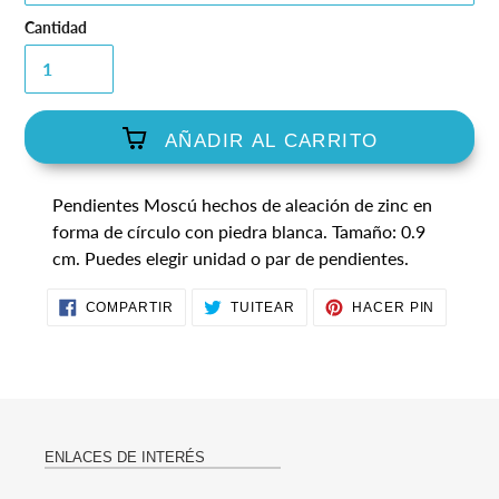
Cantidad
AÑADIR AL CARRITO
Agregando
Pendientes Moscú hechos de aleación de zinc en
el
forma de círculo con piedra blanca. Tamaño: 0.9
producto
cm.
Puedes elegir unidad o par de pendientes.
a
tu
COMPARTIR
TUITEAR
PINEAR
carrito
COMPARTIR
TUITEAR
HACER PIN
EN
EN
EN
de
FACEBOOK
TWITTER
PINTER
compra
ENLACES DE INTERÉS