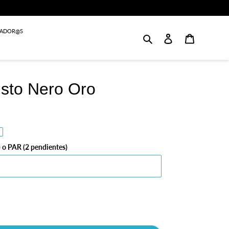
JADOR@S
Buscar
Login
Carrito
isto Nero Oro
 o PAR (2 pendientes)