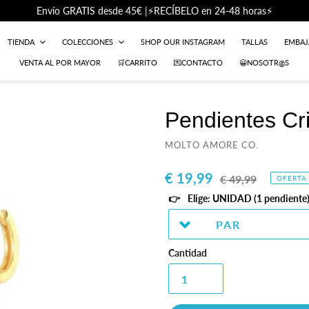
Envío GRATIS desde 45€ |⚡RECÍBELO en 24-48 horas⚡
TIENDA
COLECCIONES
SHOP OUR INSTAGRAM
TALLAS
EMBA
VENTA AL POR MAYOR
🛒CARRITO
💌CONTACTO
😀NOSOTR@S
Pendientes Cr
PROVEEDOR
MOLTO AMORE CO.
Precio
€ 19,99
Precio
€ 49,99
OFERTA
de
habitual
Elige: UNIDAD (1 pendiente)
venta
Cantidad