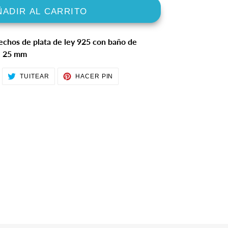
ÑADIR AL CARRITO
echos de plata de ley 925 con baño de
* 25 mm
OMPARTIR
TUITEAR
PINEAR
TUITEAR
HACER PIN
N
EN
EN
ACEBOOK
TWITTER
PINTEREST