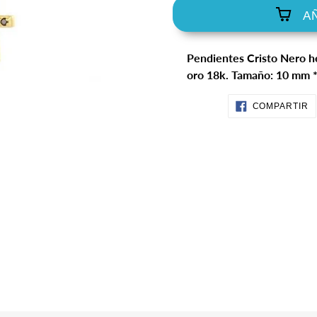
A
Agregando
Pendientes Cristo Nero h
el
oro 18k. Tamaño: 10 mm 
producto
a
C
COMPARTIR
tu
E
F
carrito
de
compra