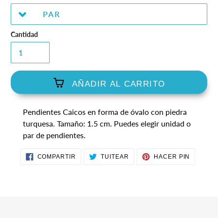
venta
Cantidad
AÑADIR AL CARRITO
Agregando
Pendientes Caicos en forma de óvalo con piedra
el
turquesa. Tamaño: 1.5 cm.
Puedes elegir unidad o
producto
par de pendientes.
a
tu
COMPARTIR
TUITEAR
PINEAR
carrito
COMPARTIR
TUITEAR
HACER PIN
EN
EN
EN
de
FACEBOOK
TWITTER
PINTER
compra