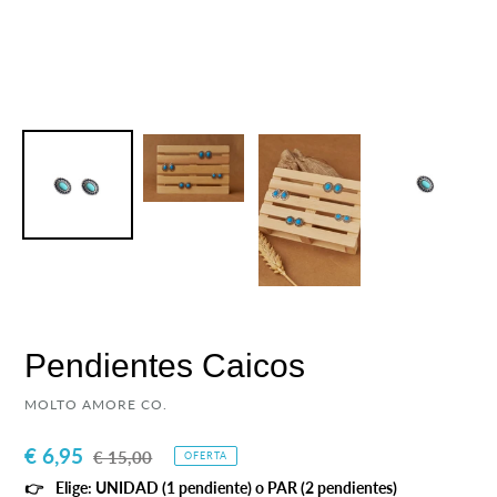
Pendientes Caicos
PROVEEDOR
MOLTO AMORE CO.
Precio
€ 6,95
Precio
€ 15,00
OFERTA
de
habitual
Elige: UNIDAD (1 pendiente) o PAR (2 pendientes)