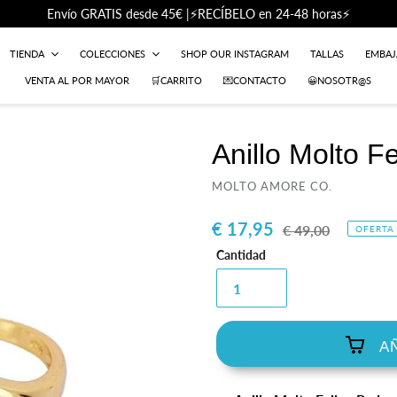
Envío GRATIS desde 45€ |⚡RECÍBELO en 24-48 horas⚡
TIENDA
COLECCIONES
SHOP OUR INSTAGRAM
TALLAS
EMBA
VENTA AL POR MAYOR
🛒CARRITO
💌CONTACTO
😀NOSOTR@S
Anillo Molto F
PROVEEDOR
MOLTO AMORE CO.
Precio
€ 17,95
Precio
€ 49,00
OFERTA
de
habitual
Cantidad
venta
A
Agregando