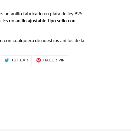
es un anillo fabricado en plata de ley 925
k. Es un
anillo ajustable tipo sello con
con cualquiera de nuestros anillos de la
OMPARTIR
TUITEAR
PINEAR
TUITEAR
HACER PIN
N
EN
EN
ACEBOOK
TWITTER
PINTEREST