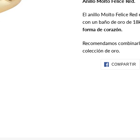
Anillo Molto Felice Red.
el
producto
El anillo Molto Felice Red 
a
con un baño de oro de 18
tu
forma de corazón.
carrito
de
Recomendamos combinarlo 
compra
colección de oro.
C
COMPARTIR
E
F