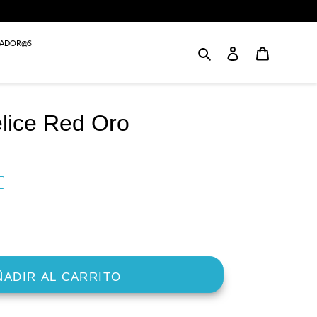
JADOR@S
Buscar
Login
Carrito
elice Red Oro
ÑADIR AL CARRITO