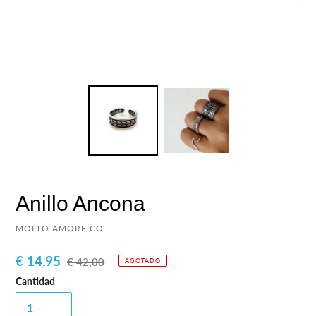
Anillo Ancona
PROVEEDOR
MOLTO AMORE CO.
Precio
€ 14,95
Precio
€ 42,00
AGOTADO
de
habitual
Cantidad
venta