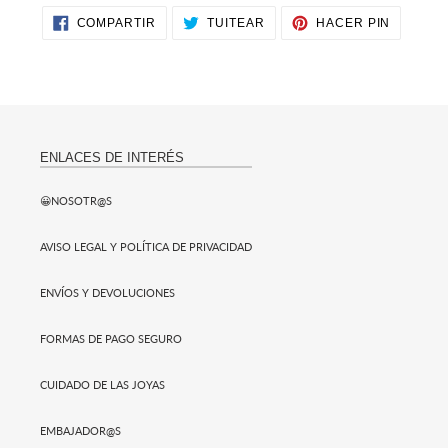
COMPARTIR
TUITEAR
PINEAR
COMPARTIR
TUITEAR
HACER PIN
EN
EN
EN
FACEBOOK
TWITTER
PINTER
ENLACES DE INTERÉS
😀NOSOTR@S
AVISO LEGAL Y POLÍTICA DE PRIVACIDAD
ENVÍOS Y DEVOLUCIONES
FORMAS DE PAGO SEGURO
CUIDADO DE LAS JOYAS
EMBAJADOR@S