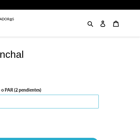
JADOR@S
Buscar
Login
Carrito
nchal
 o PAR (2 pendientes)