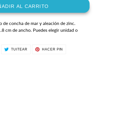
ÑADIR AL CARRITO
 de concha de mar y aleación de zinc.
1.8 cm de ancho.
Puedes elegir unidad o
OMPARTIR
TUITEAR
PINEAR
TUITEAR
HACER PIN
N
EN
EN
ACEBOOK
TWITTER
PINTEREST