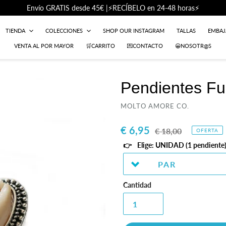
Envío GRATIS desde 45€ |⚡RECÍBELO en 24-48 horas⚡
TIENDA
COLECCIONES
SHOP OUR INSTAGRAM
TALLAS
EMBA
VENTA AL POR MAYOR
🛒CARRITO
💌CONTACTO
😀NOSOTR@S
Pendientes Fu
PROVEEDOR
MOLTO AMORE CO.
Precio
€ 6,95
Precio
€ 18,00
OFERTA
de
habitual
Elige: UNIDAD (1 pendiente)
venta
Cantidad