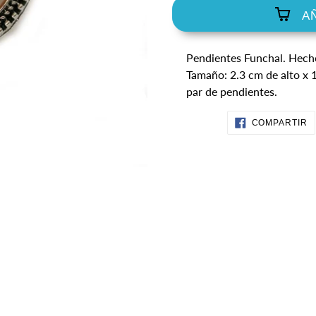
A
Agregando
Pendientes Funchal. Hecho
el
Tamaño: 2.3 cm de alto x 
producto
par de pendientes.
a
tu
C
COMPARTIR
carrito
E
F
de
compra