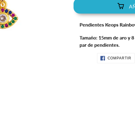
A
Agregando
Pendientes Keops Rainbow
el
producto
Tamaño: 15mm de aro y 8
a
par de pendientes.
tu
carrito
C
COMPARTIR
E
de
F
compra