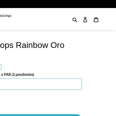
JADOR@S
Buscar
Login
Carrito
eops Rainbow Oro
 o PAR (2 pendientes)