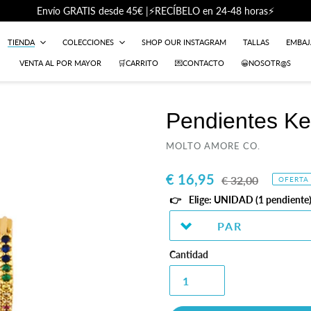
Envío GRATIS desde 45€ |⚡RECÍBELO en 24-48 horas⚡
TIENDA
COLECCIONES
SHOP OUR INSTAGRAM
TALLAS
EMBA
VENTA AL POR MAYOR
🛒CARRITO
💌CONTACTO
😀NOSOTR@S
Pendientes K
PROVEEDOR
MOLTO AMORE CO.
Precio
€ 16,95
Precio
€ 32,00
OFERTA
de
habitual
Elige: UNIDAD (1 pendiente)
venta
Cantidad