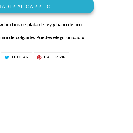
ÑADIR AL CARRITO
 hechos de plata de ley y baño de oro.
 mm de colgante.
Puedes elegir unidad o
OMPARTIR
TUITEAR
PINEAR
TUITEAR
HACER PIN
N
EN
EN
ACEBOOK
TWITTER
PINTEREST