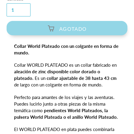
venta
AGOTADO
Agregando
Collar World Plateado con un colgante en forma de
el
mundo.
producto
a
Collar WORLD PLATEADO es un collar fabricado en
tu
aleación de zinc disponible color
dorado o
carrito
plateado.
Es un
collar ajustable de 38 hasta 43 cm
de
de largo con un colgante en forma de mundo.
compra
Perfecto para amantes de los viajes y las aventuras.
Puedes lucirlo junto a otras piezas de la misma
temática como
pendientes World Plateados, la
pulsera World Plateada o el anillo World Plateado.
El WORLD PLATEADO en plata puedes combinarla