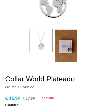
Collar World Plateado
PROVEEDOR
MOLTO AMORE CO.
Precio
€ 16,99
Precio
€ 27,99
AGOTADO
de
habitual
Cantidad