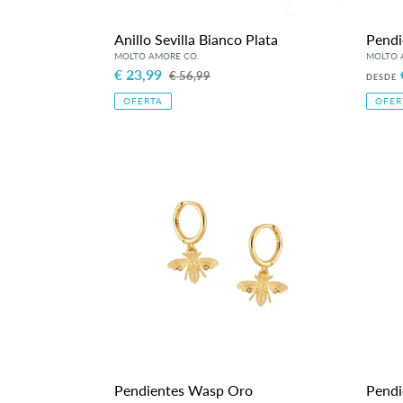
Anillo Sevilla Bianco Plata
Pendi
Precio
€ 23,99
Precio
Preci
€ 56,99
DESDE
de
habitual
de
OFERTA
OFER
venta
venta
Pendientes
Pendi
Wasp
Oure
Oro
Emera
Dora
Pendientes Wasp Oro
Pendi