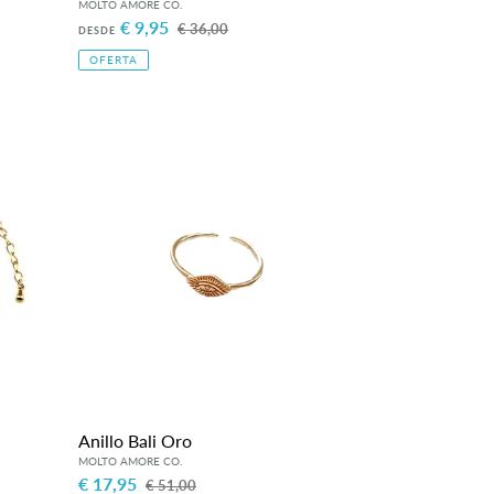
Precio
€ 9,95
Precio
€ 36,00
DESDE
de
habitual
OFERTA
venta
Anillo
Bali
Oro
Anillo Bali Oro
Precio
€ 17,95
Precio
€ 51,00