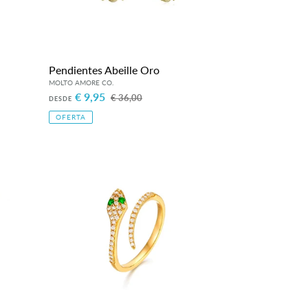
Pendientes Abeille Oro
Precio
€ 9,95
Precio
€ 36,00
DESDE
de
habitual
OFERTA
venta
Anillo
Rosalía
Oro