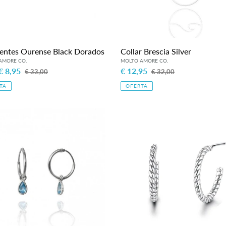
entes Ourense Black Dorados
Collar Brescia Silver
o
€ 8,95
Precio
Precio
€ 12,95
Precio
€ 33,00
€ 32,00
habitual
de
habitual
TA
OFERTA
venta
entes
Par
Pendientes
Cannes
Plata