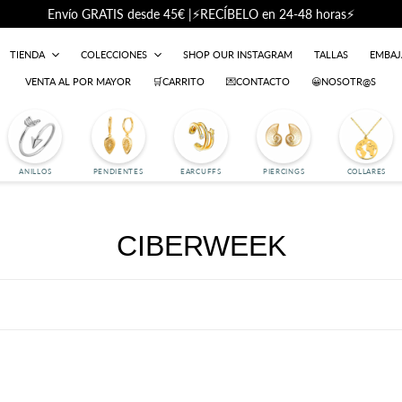
Envío GRATIS desde 45€ |⚡RECÍBELO en 24-48 horas⚡
TIENDA
COLECCIONES
SHOP OUR INSTAGRAM
TALLAS
EMBA
VENTA AL POR MAYOR
🛒CARRITO
💌CONTACTO
😀NOSOTR@S
ANILLOS
PENDIENTES
EARCUFFS
PIERCINGS
COLLARES
C
CIBERWEEK
o
l
e
c
entes
Anillo