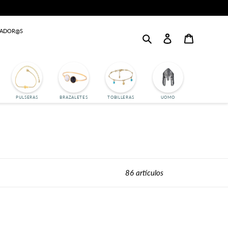
JADOR@S
Buscar
Login
Carrito
PULSERAS
BRAZALETES
TOBILLERAS
UOMO
86 artículos
Pendientes