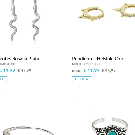
entes Rosalía Plata
Pendientes Helsinki Oro
o
€ 11,99
Precio
Precio
€ 11,99
Precio
€ 47,99
€ 45,99
DESDE
habitual
de
habitual
TA
OFERTA
venta
lete
Anillo
Sevilla
Turchese
Plata