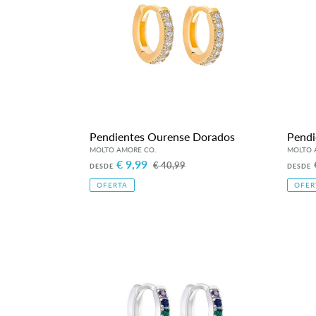
Pendientes Ourense Dorados
Pendi
Precio
€ 9,99
Precio
Preci
€ 40,99
DESDE
DESDE
de
habitual
de
OFERTA
OFER
venta
venta
Pendientes
Braza
Ourense
Capri
Rainbow
Plateados