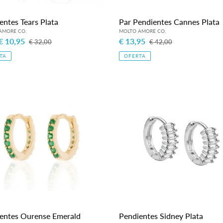
entes Tears Plata
Par Pendientes Cannes Plata
o
€ 10,95
Precio
Precio
€ 13,95
Precio
€ 32,00
€ 42,00
habitual
de
habitual
TA
OFERTA
venta
entes
Pendientes
nse
Sidney
ld
Plata
dos
entes Ourense Emerald
Pendientes Sidney Plata