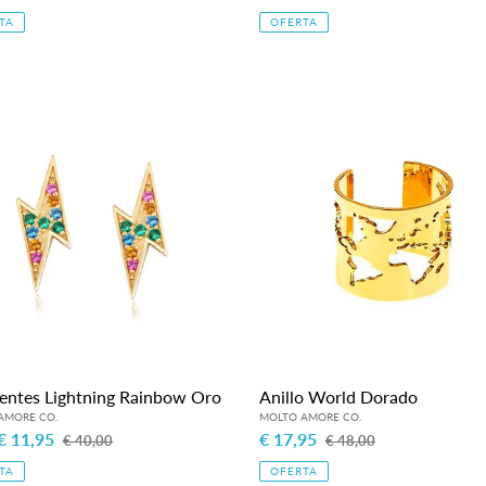
habitual
de
habitual
TA
OFERTA
venta
entes
Anillo
ning
World
bow
Dorado
entes Lightning Rainbow Oro
Anillo World Dorado
o
€ 11,95
Precio
Precio
€ 17,95
Precio
€ 40,00
€ 48,00
habitual
de
habitual
TA
OFERTA