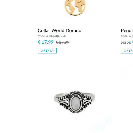
Collar World Dorado
Pendi
Precio
€ 17,99
Precio
Preci
€ 27,99
DESDE
de
habitual
de
OFERTA
OFER
venta
venta
Anillo
Pendi
Sevilla
Tears
Bianco
Plata
Plata