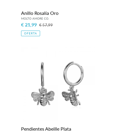
Anillo Rosalía Oro
Precio
€ 21,99
Precio
€ 57,99
de
habitual
OFERTA
venta
Pendientes
Abeille
Plata
Pendientes Abeille Plata