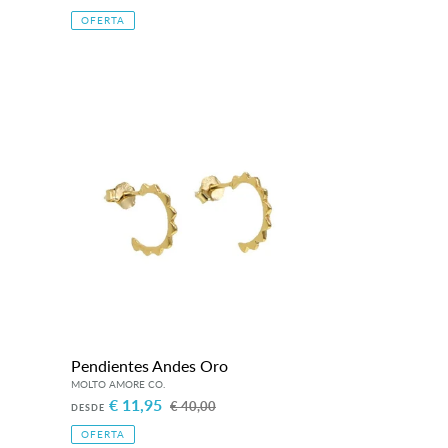
de
habitual
OFERTA
venta
Pendientes
Andes
Oro
Pendientes Andes Oro
Precio
€ 11,95
Precio
€ 40,00
DESDE
de
habitual
OFERTA