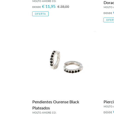
Dora
Precio
€ 11,95
Precio
€ 38,00
DESDE
de
habitual
Preci
DESDE
OFERTA
venta
de
OFER
venta
Pendientes
Pierc
Ourense
Omi
Black
Oro
Plateados
Pendientes Ourense Black
Pierc
Plateados
Preci
DESDE