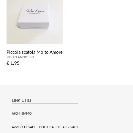
z
Molto
i
Amore
o
n
e
Piccola scatola Molto Amore
:
Prezzo
€ 1,95
Regolare
LINK UTILI
😀CHI SIAMO
AVVISO LEGALE E POLITICA SULLA PRIVACY